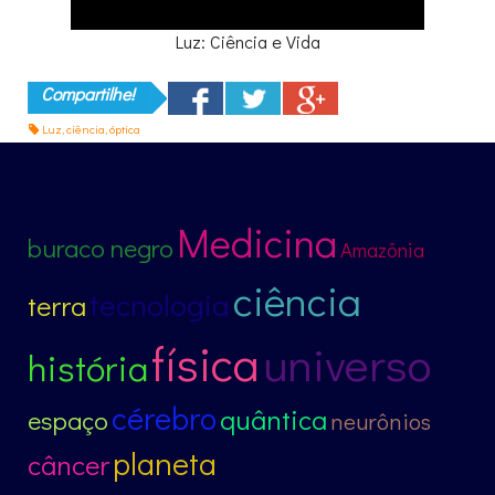
Luz: Ciência e Vida
Compartilhe!
Luz
,
ciência
,
óptica
Medicina
buraco negro
Amazônia
ciência
tecnologia
terra
física
universo
história
cérebro
quântica
espaço
neurônios
planeta
câncer