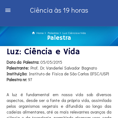
Ciência às 19 horas
Home
Palestras
Luz: Ciência e Vida
Palestra
Luz: Ciência e Vida
Data da Palestra:
05/05/2015
Palestrante:
Prof. Dr. Vanderlei Salvador Bagnato
Instituição:
Instituto de Física de São Carlos (IFSC/USP)
Palestra nr:
97
A luz é fundamental em nossa vida sob diversos
aspectos, desde ser a fonte da própria vida, assimilada
pelos organismos vegetais e difundida ao longo das
cadeias alimentares, até os mais relevantes avanços da
ciência e da tecnologia, permitindo alcançar voos cada