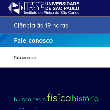
Ciência às 19 horas
Fale conosco
Fale conosco
física
história
buraco negro