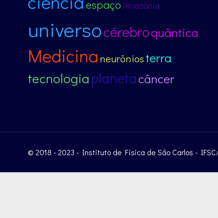
ciência
espaço
Amazônia
universo
cérebro
quântica
Medicina
terra
neurônios
planeta
tecnologia
câncer
© 2018 - 2023 - Instituto de Física de São Carlos - IFS