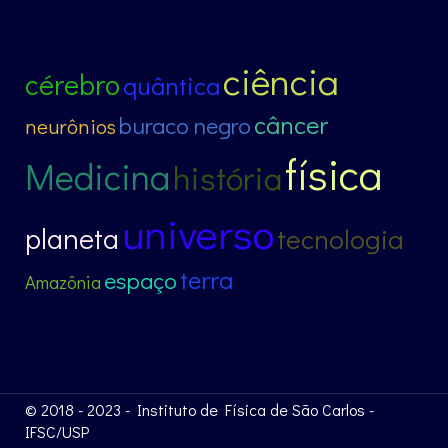
ciência
cérebro
quântica
câncer
buraco negro
neurônios
física
Medicina
história
universo
planeta
tecnologia
terra
espaço
Amazônia
© 2018 - 2023 - Instituto de Física de São Carlos -
IFSC/USP