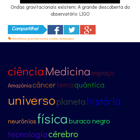
Ondas gravitacionais existem: A grande descoberta do
observatório LIGO
Compartilhe!
Astrofísica
,
gravitacionais
,
ondas
,
telescópio
ciência
Medicina
espaço
câncer
terra
quântica
Amazônia
universo
história
planeta
física
buraco negro
neurônios
cérebro
tecnologia