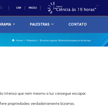
USP
PRCEU
GRAMA
PALESTRAS
CONTATO
Home
Palestras
Buracos negros: Abismos do espaço e do tempo
tão intensa que nem mesmo a luz consegue escapar.
fere propriedades verdadeiramente bizarras.