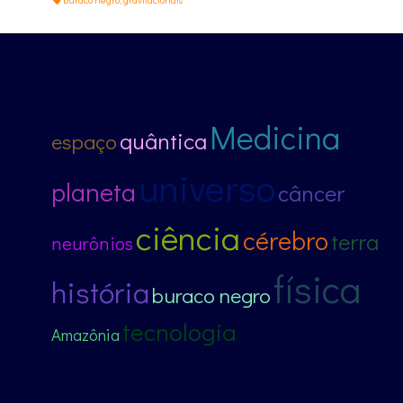
Medicina
quântica
espaço
universo
planeta
câncer
ciência
cérebro
terra
neurônios
física
história
buraco negro
tecnologia
Amazônia