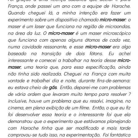
França, onde passei um ano com a equipe de Haroche.
Quando cheguei lá, a minha intenção era fazer um
experimento sobre um dispositivo chamado
micro-maser
: o
maser é um laser que funciona na região de microondas,
na área da luz. O
micro-maser
é um maser microscópico
que funciona com apenas alguns átomos de cada vez,
numa cavidade ressonante, e esse
micro-maser
era algo
baseado na transição de dois fótons. Eu achei
interessante e comecei a trabalhar na teoria desse
micro-
maser
, uma teoria que, para essa especificação, ainda
não tinha sido realizada. Cheguei na França com muita
vontade e trabalhei dia e noite, durante fins-de-semana:
eu estava cheio de
gás
. Então, deparei-me com problemas
de vária ordem que levaram muito tempo para resolver ?
inclusive, houve um problema que eu resolvi, imagine, no
cinema, em plena exibição de um filme. Então, o que eu fiz
foi desenvolver essa teoria e o interessante foi que ela
demonstrou que o experimento que estávamos planejando
com Haroche tinha que ser modificado e mais tarde
comprovou-se tudo isso, na experimentação. Foi fantástica