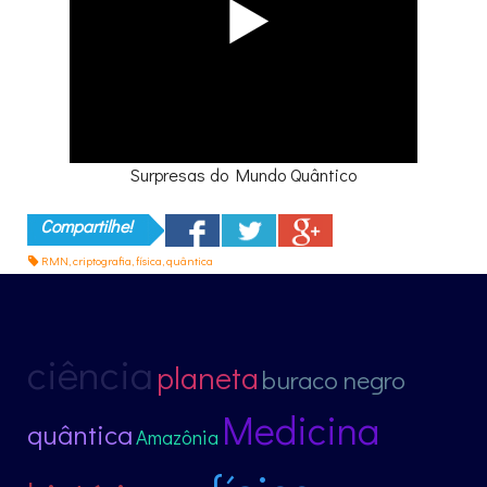
Surpresas do Mundo Quântico
Compartilhe!
RMN
,
criptografia
,
física
,
quântica
ciência
planeta
buraco negro
Medicina
quântica
Amazônia