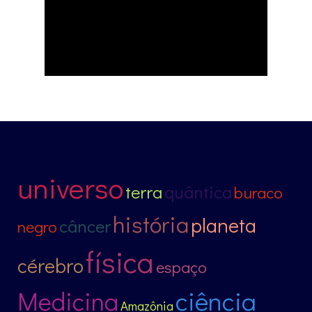
universo
terra
quântica
buraco
história
planeta
câncer
negro
física
cérebro
espaço
ciência
Medicina
Amazônia