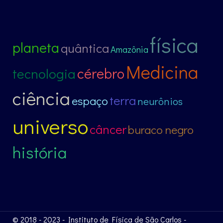
física
planeta
quântica
Amazônia
Medicina
cérebro
tecnologia
ciência
terra
espaço
neurônios
universo
câncer
buraco negro
história
© 2018 - 2023 - Instituto de Física de São Carlos -