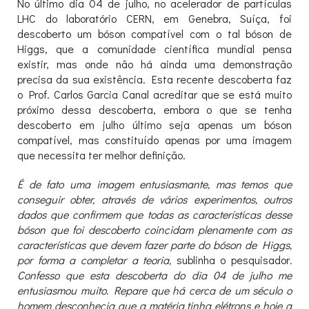
No último dia 04 de julho, no acelerador de partículas
LHC do laboratório CERN, em Genebra, Suíça, foi
descoberto um bóson compatível com o tal bóson de
Higgs, que a comunidade científica mundial pensa
existir, mas onde não há ainda uma demonstração
precisa da sua existência. Esta recente descoberta faz
o Prof. Carlos Garcia Canal acreditar que se está muito
próximo dessa descoberta, embora o que se tenha
descoberto em julho último seja apenas um bóson
compatível, mas constituído apenas por uma imagem
que necessita ter melhor definição.
É de fato uma imagem entusiasmante, mas temos que
conseguir obter, através de vários experimentos, outros
dados que confirmem que todas as características desse
bóson que foi descoberto coincidam plenamente com as
características que devem fazer parte do bóson de Higgs,
por forma a completar a teoria,
sublinha o pesquisador
.
Confesso que esta descoberta do dia 04 de julho me
entusiasmou muito. Repare que há cerca de um século o
homem desconhecia que a matéria tinha elétrons e hoje a