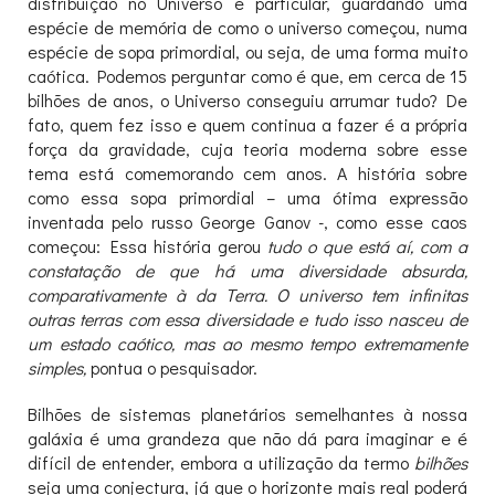
distribuição no Universo é particular, guardando uma
espécie de memória de como o universo começou, numa
espécie de sopa primordial, ou seja, de uma forma muito
caótica. Podemos perguntar como é que, em cerca de 15
bilhões de anos, o Universo conseguiu arrumar tudo? De
fato, quem fez isso e quem continua a fazer é a própria
força da gravidade, cuja teoria moderna sobre esse
tema está comemorando cem anos. A história sobre
como essa sopa primordial – uma ótima expressão
inventada pelo russo George Ganov -, como esse caos
começou: Essa história gerou
tudo o que está aí, com a
constatação de que há uma diversidade absurda,
comparativamente à da Terra. O universo tem infinitas
outras terras com essa diversidade e tudo isso nasceu de
um estado caótico, mas ao mesmo tempo extremamente
simples,
pontua o pesquisador.
Bilhões de sistemas planetários semelhantes à nossa
galáxia é uma grandeza que não dá para imaginar e é
difícil de entender, embora a utilização da termo
bilhões
seja uma conjectura, já que o horizonte mais real poderá