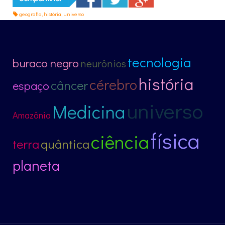
geografia
,
história
,
universo
tecnologia
buraco negro
neurônios
história
cérebro
câncer
espaço
universo
Medicina
Amazônia
física
ciência
terra
quântica
planeta