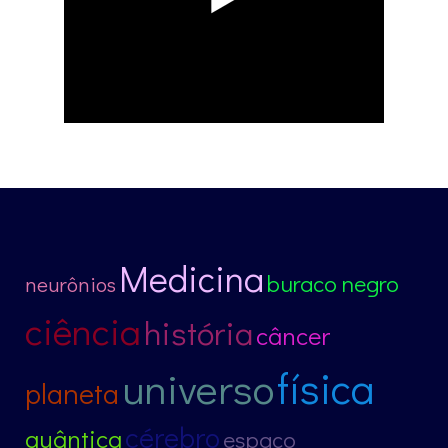
Medicina
buraco negro
neurônios
ciência
história
câncer
física
universo
planeta
cérebro
quântica
espaço