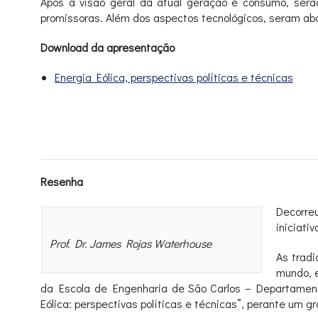
Após a visão geral da atual geração e consumo, serã
promissoras. Além dos aspectos tecnológicos, seram abor
Download da apresentação
Energia Eólica, perspectivas políticas e técnicas
Resenha
Decorreu
iniciati
Prof. Dr. James Rojas Waterhouse
As trad
mundo, e
da Escola de Engenharia de São Carlos – Departamento
Eólica: perspectivas políticas e técnicas”, perante um g