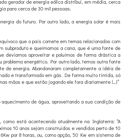
ada gerador de energia eólica distribui, em média, cerca
ia para cerca de 30 mil pessoas.
ergia do futuro. Por outro lado, a energia solar é mais
o equívoco que o país comete em temas relacionados com
s um subproduto e queimamos a cana, que é uma fonte de
ue devíamos aproveitar e poluímos de forma drástica a
u problema energético. Por outro lado, temos outra fonte
fonte de energia. Abandonaram completamente a idéia de
ueimado e transformado em gás. De forma muito tímida, só
nas mãos e que estão jogando ele fora diariamente (…)”
o aquecimento de água, aproveitando a sua condição de
de, como está acontecendo atualmente na Inglaterra: “A
róximos 10 anos sejam construídos e vendidos perto de 10
e 6Kw por 8 horas, ou, como opção, 50 Kw em sistema de