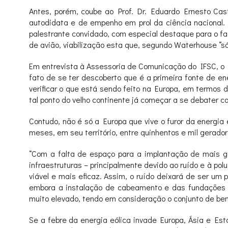
Antes, porém, coube ao Prof. Dr. Eduardo Ernesto Cast
autodidata e de empenho em prol da ciência nacional. 
palestrante convidado, com especial destaque para o fa
de avião, viabilização esta que, segundo Waterhouse “só
Em entrevista à Assessoria de Comunicação do IFSC, o P
fato de se ter descoberto que é a primeira fonte de en
verificar o que está sendo feito na Europa, em termos 
tal ponto do velho continente já começar a se debater c
Contudo, não é só a Europa que vive o furor da energia
meses, em seu território, entre quinhentos e mil gera
“Com a falta de espaço para a implantação de mais g
infraestruturas – principalmente devido ao ruído e à p
viável e mais eficaz. Assim, o ruído deixará de ser um
embora a instalação de cabeamento e das fundações m
muito elevado, tendo em consideração o conjunto de be
Se a febre da energia eólica invade Europa, Ásia e Est