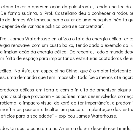
ellano fazer a apresentação do palestrante, tendo enaltecido o
De forma sucinta, o Prof. Castellano deu a conhecer a todos 
to de James Waterhouse ser o autor de uma pesquisa inédita que
 depende de vontade política para se concretizar”.
rof. James Waterhouse enfatizou o fato da energia eólica ter 
ergia renovável com um custo baixo, tendo dado o exemplo da E
da implantação da energia eólica. De repente, todo o mundo des
om falta de espaço para implantar as estruturas captadoras de e
 eólica. Na Ásia, em especial na China, que é o maior fabricante
dores, uma demanda que tem impossibilitado (pelo menos até ago
eradores eólicos em terra e com o intuito de amenizar alguns
oluição visual que provocam – os países mais desenvolvidos com
 problema, o impacto visual deixará de ter importância, a predo
arítimas possam dificultar um pouco a implantação das estr
nefícios para a sociedade” – explicou James Waterhouse.
ados Unidos, o panorama na América do Sul desenha-se tímido, 