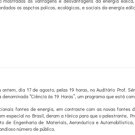
o mostrados as vantagens e desvantagens da energia eólica, 
dados os aspctos polícos, ecológicos, e sociais da energia eólic
 ontem, dia 17 de agosto, pelas 19 horas, no Auditório Prof. S
va denominada “Ciência às 19 Horas”, um programa que está comp
icionais fontes de energia, em contraste com as novas fontes
m especial no Brasil, deram a tônica para que o palestrante, P
 de Engenharia de Materiais, Aeronáutica e Automobilística,
randioso número de público.