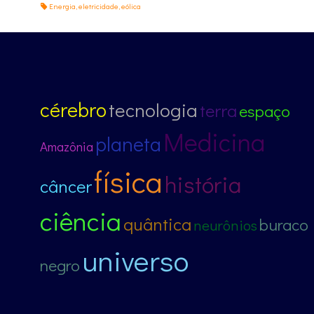
Energia
,
eletricidade
,
eólica
cérebro
tecnologia
terra
espaço
Medicina
planeta
Amazônia
física
história
câncer
ciência
quântica
buraco
neurônios
universo
negro