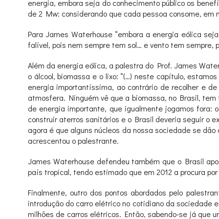
energia, embora seja do conhecimento público os benefíc
de 2 Mw: considerando que cada pessoa consome, em médi
Para James Waterhouse “embora a energia eólica seja ma
falível, pois nem sempre tem sol… e vento tem sempre, p
Além da energia eólica, a palestra do Prof. James Wat
o álcool, biomassa e o lixo: “(…) neste capítulo, est
energia importantíssima, ao contrário de recolher e 
atmosfera. Ninguém vê que a biomassa, no Brasil, tem te
de energia importante, que igualmente jogamos fora: o
construir aterros sanitários e o Brasil deveria seguir 
agora é que alguns núcleos da nossa sociedade se dão 
acrescentou o palestrante.
James Waterhouse defendeu também que o Brasil aposte
país tropical, tendo estimado que em 2012 a procura por 
Finalmente, outro dos pontos abordados pelo palestran
introdução do carro elétrico no cotidiano da sociedade 
milhões de carros elétricos. Então, sabendo-se já que