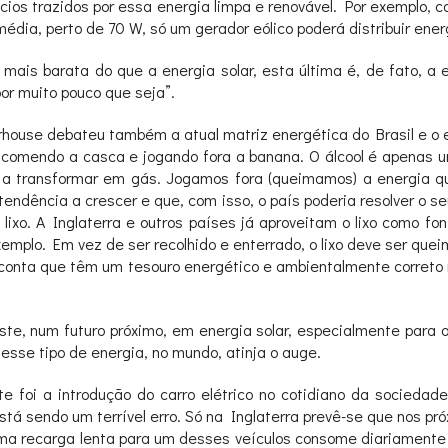
ios trazidos por essa energia limpa e renovável. Por exemplo, c
a, perto de 70 W, só um gerador eólico poderá distribuir energ
is barata do que a energia solar, esta última é, de fato, a en
or muito pouco que seja”.
erhouse debateu também a atual matriz energética do Brasil e 
amos comendo a casca e jogando fora a banana. O álcool é apena
de a transformar em gás. Jogamos fora (queimamos) a energia q
ndência a crescer e que, com isso, o país poderia resolver o se
 lixo. A Inglaterra e outros países já aproveitam o lixo como 
o exemplo. Em vez de ser recolhido e enterrado, o lixo deve ser q
conta que têm um tesouro energético e ambientalmente correto 
, num futuro próximo, em energia solar, especialmente para 
esse tipo de energia, no mundo, atinja o auge.
te foi a introdução do carro elétrico no cotidiano da socieda
está sendo um terrível erro. Só na Inglaterra prevê-se que nos p
 uma recarga lenta para um desses veículos consome diariament