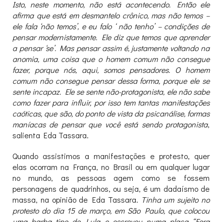
Isto, neste momento, não está acontecendo. Então ele
afirma que está em desmantelo crônico, mas não temos –
ele fala ‘não temos’, e eu falo ‘ não tenho’ – condições de
pensar modernistamente. Ele diz que temos que aprender
a pensar ‘se’. Mas pensar assim é, justamente voltando na
anomia, uma coisa que o homem comum não consegue
fazer, porque nós, aqui, somos pensadores. O homem
comum não consegue pensar dessa forma, porque ele se
sente incapaz. Ele se sente não-protagonista, ele não sabe
como fazer para influir, por isso tem tantas manifestações
caóticas, que são, do ponto de vista da psicanálise, formas
maníacas de pensar que você está sendo protagonista
,
salienta Eda Tassara.
Quando assistimos a manifestações e protesto, quer
elas ocorram na França, no Brasil ou em qualquer lugar
no mundo, as pessoas agem como se fossem
personagens de quadrinhos, ou seja, é um dadaísmo de
massa, na opinião de Eda Tassara.
Tinha um sujeito no
protesto do dia 15 de março, em São Paulo, que colocou
uma barba tipo do Lula e escreveu numa placa “Fora