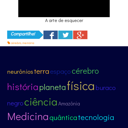
A arte de esquecer
Compartilhe!
cérebro
,
memória
cérebro
terra
espaço
neurônios
física
história
planeta
buraco
ciência
negro
Amazônia
Medicina
tecnologia
quântica