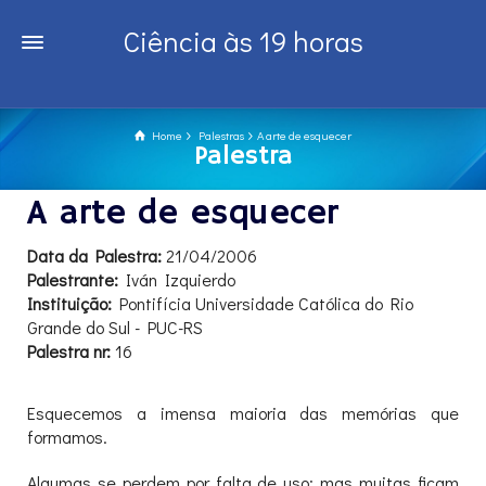
Ciência às 19 horas
Home
Palestras
A arte de esquecer
Palestra
A arte de esquecer
Data da Palestra:
21/04/2006
Palestrante:
Iván Izquierdo
Instituição:
Pontifícia Universidade Católica do Rio
Grande do Sul - PUC-RS
Palestra nr:
16
Esquecemos a imensa maioria das memórias que
formamos.
Algumas se perdem por falta de uso; mas muitas ficam