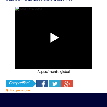
Aquecimento global
Compartilhe!
clima
,
planeta
,
terra