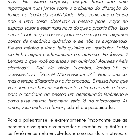
meu. Ele estava surpreso, porque havia lido uma
reportagem num jornal sobre o problema da dilatação do
tempo na teoria da relatividade. Mas como que o tempo
não é uma coisa absoluta? A pessoa pode viajar no
espaço, voltar e estar mais novo do que o próprio filho. Isso
choca! Daí eu quis passar para esse amigo meu algumas
coisas de mecânica quântica e ele não se surpreendia.
Ele era médico e tinha feito química no vestibular. Então
ele tinha algum conhecimento em química. Eu falava: ?
Lembra o que você aprendeu em química? Aqueles níveis
atômicos??. Daí ele dizia: ?Lembro, lembro…?.E eu
acrescentava : “Pois é! Não é estranho? “. Não o chocou,
mas o tempo dilatando o havia chocado. É nessa hora que
você tem que buscar exatamente o termo correto e trazer
para o cotidiano da pessoa um determinado fenômeno e
como esse mesmo fenômeno seria lá no microcosmo. Aí,
então, você pode se chocar
, sublinha o pesquisador.
Para o palestrante, é extremamente importante que as
pessoas consigam compreender a mecânica quântica e
os fenômenos nela envolvidos e isso por dois motivos: o