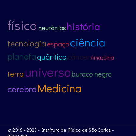
física
história
neurônios
ciência
tecnologia
espaço
planeta
quântica
câncer
Amazônia
universo
terra
buraco negro
Medicina
cérebro
© 2018 - 2023 - Instituto de Física de São Carlos -