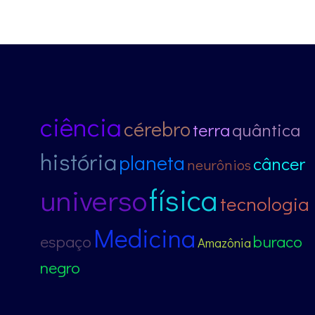
ciência
cérebro
terra
quântica
história
planeta
câncer
neurônios
física
universo
tecnologia
Medicina
espaço
buraco
Amazônia
negro