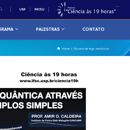
USP
PRCEU
GRAMA
PALESTRAS
CONTATO
Home
Nuvem de tags: mecânica