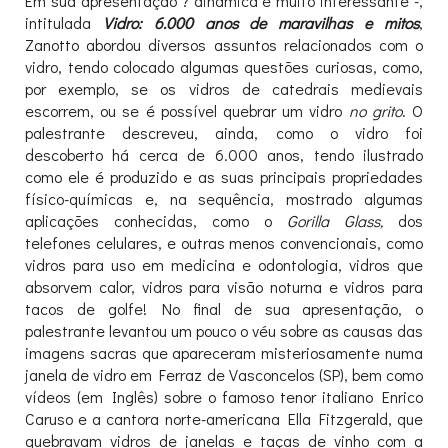
Em sua apresentação ? dinâmica e muito interessante -,
intitulada
Vidro: 6.000 anos de maravilhas e mitos
,
Zanotto abordou diversos assuntos relacionados com o
vidro, tendo colocado algumas questões curiosas, como,
por exemplo, se os vidros de catedrais medievais
escorrem, ou se é possível quebrar um vidro
no grito
. O
palestrante descreveu, ainda, como o vidro foi
descoberto há cerca de 6.000 anos, tendo ilustrado
como ele é produzido e as suas principais propriedades
físico-químicas e, na sequência, mostrado algumas
aplicações conhecidas, como o
Gorilla Glass,
dos
telefones celulares, e outras menos convencionais, como
vidros para uso em medicina e odontologia, vidros que
absorvem calor, vidros para visão noturna e vidros para
tacos de golfe! No final de sua apresentação, o
palestrante levantou um pouco o véu sobre as causas das
imagens sacras que apareceram misteriosamente numa
janela de vidro em Ferraz de Vasconcelos (SP), bem como
vídeos (em Inglês) sobre o famoso tenor italiano Enrico
Caruso e a cantora norte-americana Ella Fitzgerald, que
quebravam vidros de janelas e taças de vinho com a