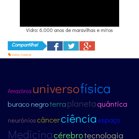
Vidro: 6.000 anos de maravilhas e mitos
Compartilhe!
Vidro
,
história
física
universo
Amazônia
planeta
terra
quântica
buraco negro
ciência
câncer
espaço
neurônios
Medicina
cérebro
tecnologia