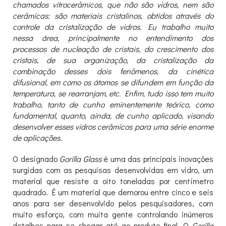
chamados vitrocerâmicos, que não são vidros, nem são
cerâmicas: são materiais cristalinos, obtidos através do
controle da cristalização de vidros. Eu trabalho muito
nessa área, principalmente no entendimento dos
processos de nucleação de cristais, do crescimento dos
cristais, de sua organização, da cristalização da
combinação desses dois fenômenos, da cinética
difusional, em como os átomos se difundem em função da
temperatura, se rearranjam, etc. Enfim, tudo isso tem muito
trabalho, tanto de cunho eminentemente teórico, como
fundamental, quanto, ainda, de cunho aplicado, visando
desenvolver esses vidros cerâmicos para uma série enorme
de aplicações
.
O designado
Gorilla Glass
é uma das principais inovações
surgidas com as pesquisas desenvolvidas em vidro, um
material que resiste a oito toneladas por centímetro
quadrado. É um material que demorou entre cinco e seis
anos para ser desenvolvido pelos pesquisadores, com
muito esforço, com muita gente controlando inúmeros
detalhes para se chegar até ao produto final. O
Gorilla