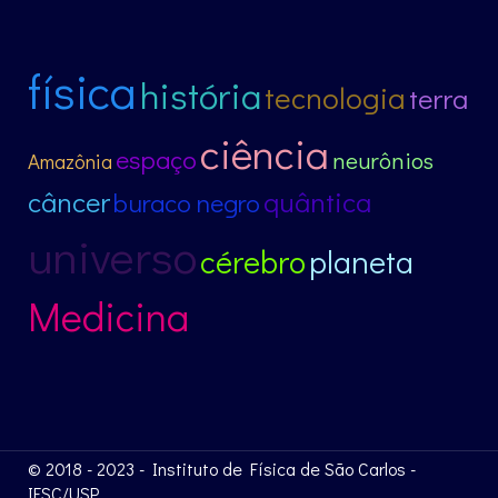
física
história
tecnologia
terra
ciência
espaço
neurônios
Amazônia
câncer
quântica
buraco negro
universo
cérebro
planeta
Medicina
© 2018 - 2023 - Instituto de Física de São Carlos -
IFSC/USP