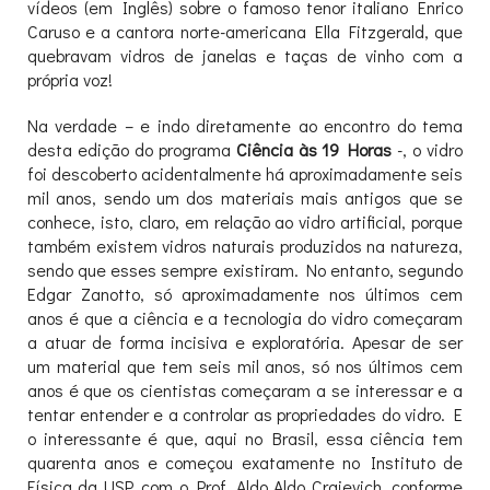
vídeos (em Inglês) sobre o famoso tenor italiano Enrico
Caruso e a cantora norte-americana Ella Fitzgerald, que
quebravam vidros de janelas e taças de vinho com a
própria voz!
Na verdade – e indo diretamente ao encontro do tema
desta edição do programa
Ciência às 19 Horas
-, o vidro
foi descoberto acidentalmente há aproximadamente seis
mil anos, sendo um dos materiais mais antigos que se
conhece, isto, claro, em relação ao vidro artificial, porque
também existem vidros naturais produzidos na natureza,
sendo que esses sempre existiram. No entanto, segundo
Edgar Zanotto, só aproximadamente nos últimos cem
anos é que a ciência e a tecnologia do vidro começaram
a atuar de forma incisiva e exploratória. Apesar de ser
um material que tem seis mil anos, só nos últimos cem
anos é que os cientistas começaram a se interessar e a
tentar entender e a controlar as propriedades do vidro. E
o interessante é que, aqui no Brasil, essa ciência tem
quarenta anos e começou exatamente no Instituto de
Física da USP, com o Prof. Aldo Aldo Craievich, conforme