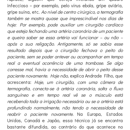
infeccioso – por exemplo, pelo vírus ebola, gripe aviária,
gripe suína, etc.
Ao nível de centro cirúrgico, a termografia
também se mostra quase que imprescindível nos dias de
hoje: Por exemplo, pode auxiliar um cirurgião cardíaco
que esteja fechando uma artéria coronária de um paciente
e queira saber se essa artéria vai funcionar – ou não –
após a sua religação. Antigamente, só se sabia esse
resultado depois que o cirurgião fechava o peito do
paciente, sem se poder antever ou acompanhar em tempo
real a eventual ocorrência de uma trombose. Se algo
corresse mal, havia a necessidade de abrir o peito desse
paciente novamente. Hoje não
, explica Andrade Filho, que
acrescenta:
Hoje, um cirurgião, com uma câmera de
termografia, conecta-se à artéria coronária, solta o fluxo
sanguíneo e em tempo real vê se o músculo está
recebendo toda a irrigação necessária ou se a artéria está
profundindo normalmente, não tendo a necessidade de
reabrir o paciente novamente.
Na Europa, Estados
Unidos, Canadá e Japão, essa técnica já se encontra
bastante difundida, ao contrário do que acontece no