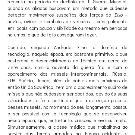
remonta ao período do declínio da II Guerra Mundial,
quando os aliados buscavam um método que pudesse
detectar movimentos suspeitos das forças do
Eixo
–
navios, aviões e comboios de veículos -, principalmente
em locais com pouca visibilidade ou mesmo em períodos
noturnos, o que de fato conseguiram fazer.
Contudo, segundo Andrade Filho, o domínio da
tecnologia, naquela época, era bastante primitivo, o que
postergou o desenvolvimento da técnica em cerca de
vinte anos, com o advento da guerra fria e com o
aparecimento dos mísseis intercontinentais. Rússia,
EUA, Suécia, Japão, além de países mais próximos da
então União Soviética, temiam o aparecimento súbito de
mísseis que não pudessem ser abatidos, devido às suas
velocidades, e foi a partir daí que a detecção precoce
desses mísseis, no momento do seu lançamento, passou
a ser possível com a tecnologia que se desenvolveu
nessa época, que, entretanto, cresceu e evoluiu muito.
Simultaneamente, a classe médica que trabalhava ao
serviço das forças armadas na Europa ocidental e