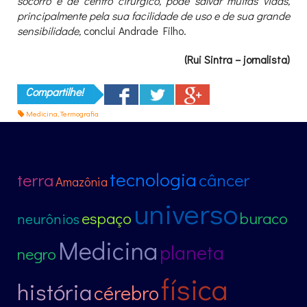
socorro e de centro cirúrgico, pode salvar muitas vidas,
principalmente pela sua facilidade de uso e de sua grande
sensibilidade,
conclui Andrade Filho.
(Rui Sintra – jornalista)
Compartilhe!
Medicina
,
Termografia
tecnologia
terra
câncer
Amazônia
universo
espaço
buraco
neurônios
Medicina
planeta
negro
física
história
cérebro