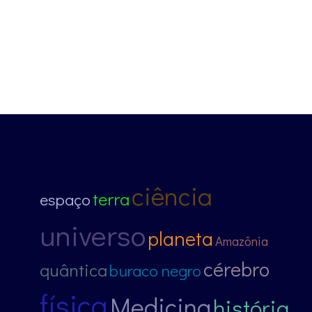
ciência
terra
espaço
universo
planeta
Amazônia
cérebro
quântica
buraco negro
física
Medicina
história