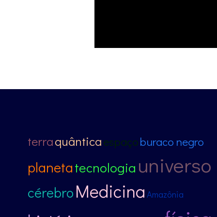
terra
quântica
espaço
buraco negro
universo
planeta
tecnologia
Medicina
cérebro
Amazônia