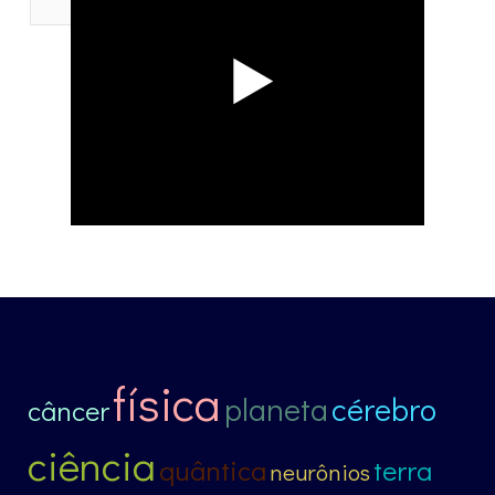
física
planeta
cérebro
câncer
ciência
quântica
terra
neurônios