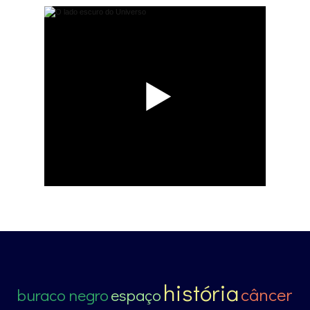
história
câncer
buraco negro
espaço