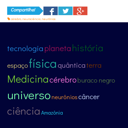
Compartilhe!
cérebro
,
neurociência
,
neurônios
história
planeta
tecnologia
física
quântica
terra
espaço
Medicina
cérebro
buraco negro
universo
câncer
neurônios
ciência
Amazônia