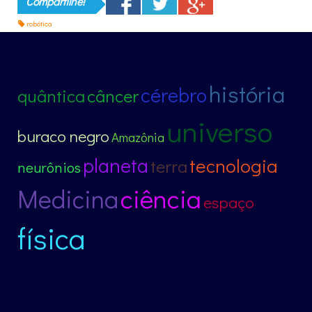
Compartilhe!
robótica
história
cérebro
quântica
câncer
universo
buraco negro
Amazônia
planeta
tecnologia
terra
neurônios
ciência
Medicina
espaço
física