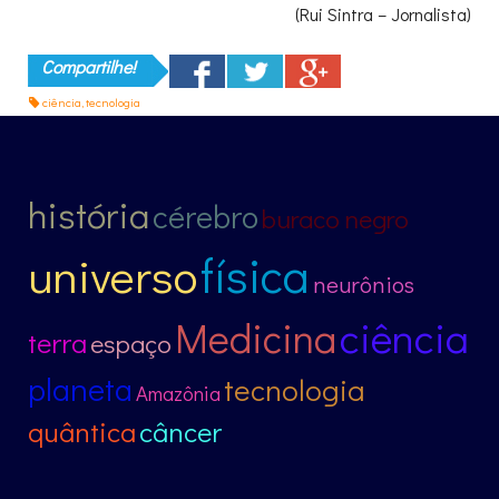
(Rui Sintra – Jornalista)
Compartilhe!
ciência
,
tecnologia
história
cérebro
buraco negro
física
universo
neurônios
ciência
Medicina
terra
espaço
planeta
tecnologia
Amazônia
quântica
câncer