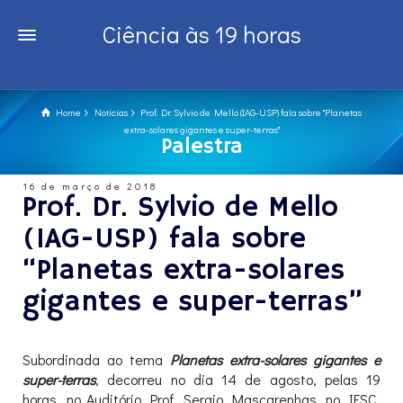
Ciência às 19 horas
Home
Notícias
Prof. Dr. Sylvio de Mello (IAG-USP) fala sobre "Planetas
extra-solares gigantes e super-terras"
Palestra
16 de março de 2018
Prof. Dr. Sylvio de Mello
(IAG-USP) fala sobre
“Planetas extra-solares
gigantes e super-terras”
Subordinada ao tema
Planetas extra-solares gigantes e
super-terras
, decorreu no dia 14 de agosto, pelas 19
horas, no Auditório Prof. Sergio Mascarenhas, no IFSC,