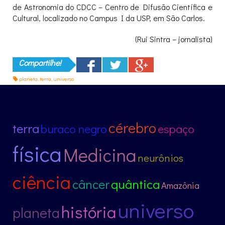
de Astronomia do CDCC – Centro de Difusão Científica e
Cultural, localizado no Campus I da USP, em São Carlos.
(Rui Sintra – jornalista)
Compartilhe!
planeta
,
terra
,
universo
cérebro
terra
buraco negro
espaço
física
Medicina
neurônios
ciência
câncer
quântica
Amazônia
universo
história
planeta