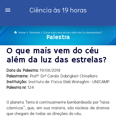
Ciência às 19 horas
Home
Palestras
O que mais vem do céu além da luz das estrelas?
Palestra
O que mais vem do céu
além da luz das estrelas?
Data da Palestra:
19/06/2018
Palestrante:
Profª Drª Carola Dobrigkeit Chinellato
Instituição:
Instituto de Física Gleb Wataghin - UNICAMP
Palestra nr:
124
O planeta Terra é continuamente bombardeado por “raios
cósmicos”, que, em sua maioria, são núcleos de átomos
que chegam de todas as direções do céu.