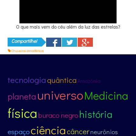
O que mais vem do céu além da luz das estrelas?
Compartilhe!
Chuveiros atmosféricos
tecnologia
quântica
Amazônia
universo
Medicina
planeta
física
história
buraco negro
ciência
câncer
espaço
neurônios