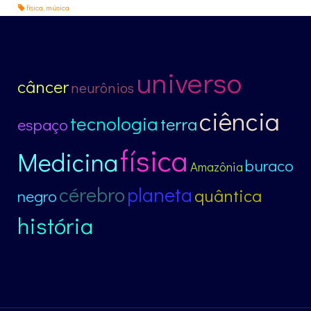
física
,
música
universo
câncer
neurônios
ciência
tecnologia
terra
espaço
física
Medicina
buraco
Amazônia
cérebro
planeta
quântica
negro
história