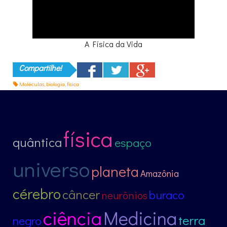
A Física da Vida
Compartilhe!
Moléculas
,
biologia
,
física
física
quântica
espaço
universo
planeta
Amazônia
cérebro
câncer
buraco
neurônios
ciência
Medicina
terra
negro