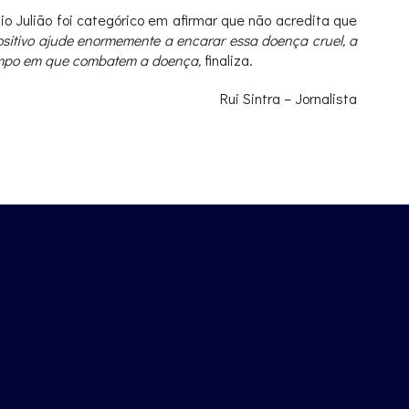
 Julião foi categórico em afirmar que não acredita que
ositivo ajude enormemente a encarar essa doença cruel, a
 tempo em que combatem a doença,
finaliza.
Rui Sintra – Jornalista