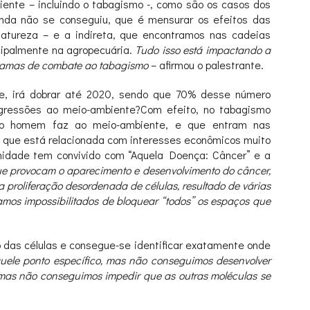
ente – incluindo o tabagismo -, como são os casos dos
ainda não se conseguiu, que é mensurar os efeitos das
natureza – e a indireta, que encontramos nas cadeias
cipalmente na agropecuária.
Tudo isso está impactando a
ogramas de combate ao tabagismo
– afirmou o palestrante.
e, irá dobrar até 2020, sendo que 70% desse número
agressões ao meio-ambiente?Com efeito, no tabagismo
e o homem faz ao meio-ambiente, e que entram nas
ão que está relacionada com interesses econômicos muito
nidade tem convivido com “Aquela Doença: Câncer” e a
ue provocam o aparecimento e desenvolvimento do câncer,
roliferação desordenada de células, resultado de várias
mos impossibilitados de bloquear “todos” os espaços que
 das células e consegue-se identificar exatamente onde
ele ponto específico, mas não conseguimos desenvolver
as não conseguimos impedir que as outras moléculas se