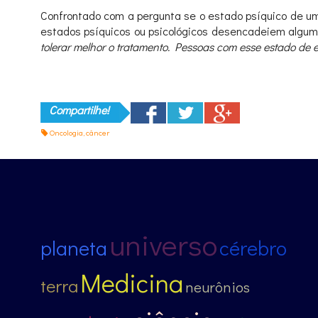
Confrontado com a pergunta se o estado psíquico de um
estados psíquicos ou psicológicos desencadeiem algu
tolerar melhor o tratamento. Pessoas com esse estado d
Compartilhe!
Oncologia
,
câncer
universo
planeta
cérebro
Medicina
terra
neurônios