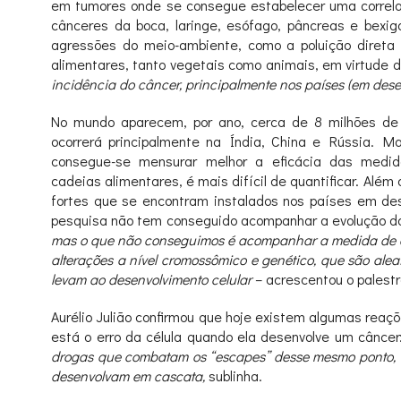
em tumores onde se consegue estabelecer uma correlaç
cânceres da boca, laringe, esófago, pâncreas e bexig
agressões do meio-ambiente, como a poluição direta 
alimentares, tanto vegetais como animais, em virtude 
incidência do câncer, principalmente nos países (em dese
No mundo aparecem, por ano, cerca de 8 milhões de
ocorrerá principalmente na Índia, China e Rússia. 
consegue-se mensurar melhor a eficácia das medi
cadeias alimentares, é mais difícil de quantificar. Al
fortes que se encontram instalados nos países em de
pesquisa não tem conseguido acompanhar a evolução d
mas o que não conseguimos é acompanhar a medida de com
alterações a nível cromossômico e genético, que são al
levam ao desenvolvimento celular
– acrescentou o palestr
Aurélio Julião confirmou que hoje existem algumas rea
está o erro da célula quando ela desenvolve um câncer
drogas que combatam os “escapes” desse mesmo ponto, 
desenvolvam em cascata,
sublinha.