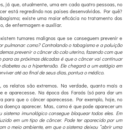
res, já que, atualmente, uma em cada quatro pessoas, no
ncer está regredindo nos países desenvolvidos. Por quê?
abagismo; existe uma maior eficácia no tratamento dos
o, de enfermagem e auxiliar.
 existem tumores malignos que se conseguem prevenir e
or pulmonar: como? Controlando o tabagismo e a poluição
odemos prevenir o câncer do colo uterino, fazendo com que
o para as próximas décadas é que o câncer vai continuar
 diabetes ou a hipertensão. Ele chegará a um estágio em
viver até ao final de seus dias, pontua o médico
.
 os relatos são extremos. Na verdade, quanto mais a
sse e aparecesse. Na época dos Faraós (só para dar um
a para que o câncer aparecesse. Por exemplo, hoje, no
a a doença aparecer. Mas, como é que pode aparecer um
u sistema imunológico consegue bloquear todos eles. Em
aduzido em um tipo de câncer. Pode ter aparecido por um
com o meio ambiente, em que o sistema deixou “abrir uma