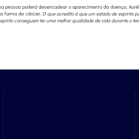
a pessoa poderá desencadear o aparecimento da doença, Aurélio
ma forma de câncer.
O que acredito é que um estado de espírito p
e espírito conseguem ter uma melhor qualidade de vida durante o