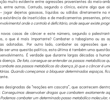
ão muito evidente entre agressões provenientes do meio-ambi
a, entre outros. Contudo, segundo o clínico, existe algo que 
– jogar dejetos gasosos, líquidos ou sólidos diretamente na 
da existência de inseticidas e de medicamentos presentes, prin
nvolvimento) onde o controlo é deficitário, onde sequer existe pr
 novos casos de câncer e este número, segundo o palestrant
Mas, o que é mais importante? Combater o tabagismo ou as 
das adotadas. Por outro lado, combater as agressões qu
ém de ser uma questão política, esta última é também uma quest
senvolvimento. É verdade que durante largas décadas a huma
a doença.
De fato, consegue-se entender os passos metabólicos q
bate aos passos metabólicos da doença, já que o câncer é uma p
eatórias. Quando começamos a bloquear determinados espaços, fica
ante.
ções designadas de “reações em cascata”, que acontecem dentro
:
Conseguimos desenvolver drogas que combatem exatamente aqu
Podemos combater um determinado passo metabólico molecular, m