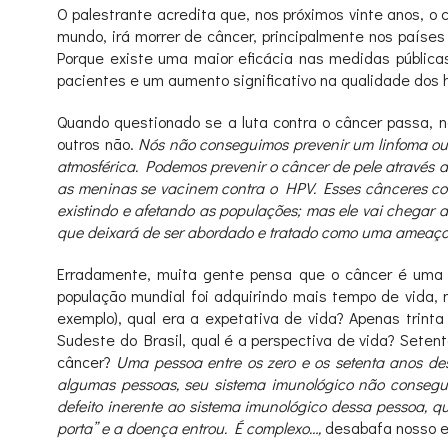
O palestrante acredita que, nos próximos vinte anos, o
mundo, irá morrer de câncer, principalmente nos países
Porque existe uma maior eficácia nas medidas pública
pacientes e um aumento significativo na qualidade dos 
Quando questionado se a luta contra o câncer passa, 
outros não.
Nós não conseguimos prevenir um linfoma ou 
atmosférica. Podemos prevenir o câncer de pele através d
as meninas se vacinem contra o HPV. Esses cânceres con
existindo e afetando as populações; mas ele vai chegar
que deixará de ser abordado e tratado como uma ameaça mo
Erradamente, muita gente pensa que o câncer é uma 
população mundial foi adquirindo mais tempo de vida,
exemplo), qual era a expetativa de vida? Apenas trin
Sudeste do Brasil, qual é a perspectiva de vida? Set
câncer?
Uma pessoa entre os zero e os setenta anos de
algumas pessoas, seu sistema imunológico não consegue 
defeito inerente ao sistema imunológico dessa pessoa, 
porta” e a doença entrou. É complexo…,
desabafa nosso e