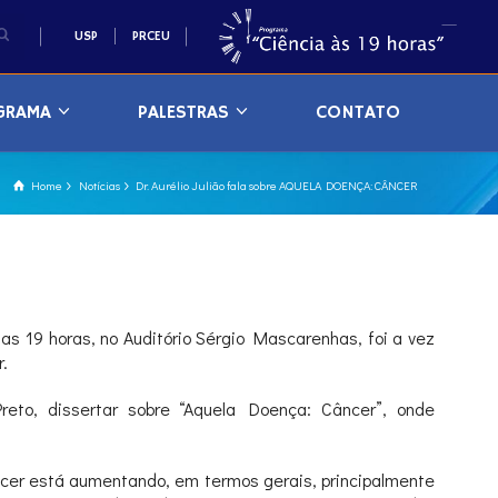
USP
PRCEU
GRAMA
PALESTRAS
CONTATO
Home
Notícias
Dr. Aurélio Julião fala sobre AQUELA DOENÇA: CÂNCER
as 19 horas, no Auditório Sérgio Mascarenhas, foi a vez
.
reto, dissertar sobre “Aquela Doença: Câncer”, onde
âncer está aumentando, em termos gerais, principalmente