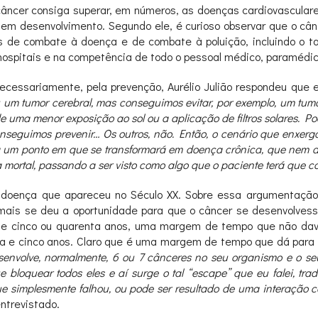
 câncer consiga superar, em números, as doenças cardiovascula
 em desenvolvimento. Segundo ele, é curioso observar que o câ
s de combate à doença e de combate à poluição, incluindo o t
hospitais e na competência de todo o pessoal médico, paramédic
necessariamente, pela prevenção, Aurélio Julião respondeu que
um tumor cerebral, mas conseguimos evitar, por exemplo, um tum
e uma menor exposição ao sol ou a aplicação de filtros solares. P
seguimos prevenir… Os outros, não. Então, o cenário que enxerg
 a um ponto em que se transformará em doença crônica, que nem a
rtal, passando a ser visto como algo que o paciente terá que con
doença que apareceu no Século XX. Sobre essa argumentação,
 mais se deu a oportunidade para que o câncer se desenvolve
ta e cinco ou quarenta anos, uma margem de tempo que não dav
enta e cinco anos. Claro que é uma margem de tempo que dá par
senvolve, normalmente, 6 ou 7 cânceres no seu organismo e o se
bloquear todos eles e aí surge o tal “escape” que eu falei, tr
que simplesmente falhou, ou pode ser resultado de uma interação 
ntrevistado.