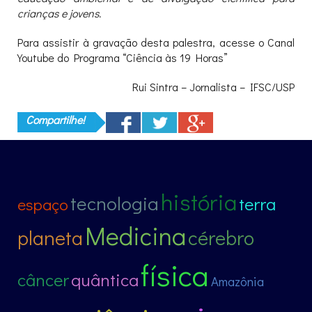
crianças e jovens.
Para assistir à gravação desta palestra, acesse o Canal
Youtube do Programa “Ciência às 19 Horas”
Rui Sintra – Jornalista – IFSC/USP
Compartilhe!
história
tecnologia
terra
espaço
Medicina
planeta
cérebro
física
câncer
quântica
Amazônia