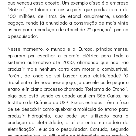
que venceu essa aposta. Um exemplo disso é a empresa
“Raizen”, instalada em nosso país, que produz cerca de
100 milhões de litros de etanol anualmente, usando
bagaço, tendo já anunciado a construção de mais vinte
usinas para a produção de etanol de 2ª geração”, pontua
o pesquisador.
Neste momento, o mundo e a Europa, principalmente,
optaram por escolher a energia elétrica para todo o
sistema automotivo até 2050, afirmando que não irão
produzir mais nenhum carro com motor a combustível.
Porém, de onde se vai buscar essa eletricidade? “O
Brasil entra de novo nesse jogo, já que ele pode pegar o
etanol e iniciar o processo chamado “Reforma do Etanol”,
algo que está sendo estudado aqui em São Carlos, no
Instituto de Química da USP. Esses estudos têm o foco
de se descobrir como quebrar a molécula do etanol para
produzir hidrogênio, que pode ser utilizado para a
produção de eletricidade, e aí ele entra na cadeia de
eletrificação”, elucida o pesquisador. Contudo, segundo
os engenheiros, a utilização do hidrogênio para produzir