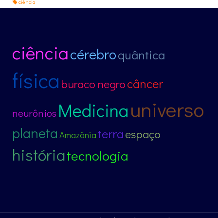
ciência
ciência
cérebro
quântica
física
câncer
buraco negro
universo
Medicina
neurônios
planeta
terra
espaço
Amazônia
história
tecnologia