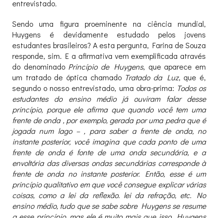
entrevistado
.
Sendo uma figura proeminente na ciência mundial,
Huygens é devidamente estudado pelos jovens
estudantes brasileiros? A esta pergunta, Farina de Souza
responde, sim. E a afirmativa vem exemplificada através
do denominado
Princípio de Huygens
, que aparece em
um tratado de óptica chamado
Tratado da Luz
, que é,
segundo o nosso entrevistado, uma obra-prima:
Todos os
estudantes do ensino médio já ouviram falar desse
princípio, porque ele afirma que quando você tem uma
frente de onda , por exemplo, gerada por uma pedra que é
jogada num lago – , para saber a frente de onda, no
instante posterior, você imagina que cada ponto de uma
frente de onda é fonte de uma onda secundária, e a
envoltória das diversas ondas secundárias corresponde à
frente de onda no instante posterior. Então, esse é um
princípio qualitativo em que você consegue explicar várias
coisas, como a lei da reflexão. lei da refração, etc. No
ensino médio, tudo que se sabe sobre Huygens se resume
a esse princípio, mas ele é muito mais que isso. Huygens