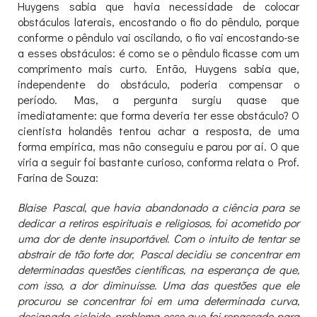
Huygens sabia que havia necessidade de colocar
obstáculos laterais, encostando o fio do pêndulo, porque
conforme o pêndulo vai oscilando, o fio vai encostando-se
a esses obstáculos: é como se o pêndulo ficasse com um
comprimento mais curto. Então, Huygens sabia que,
independente do obstáculo, poderia compensar o
período. Mas, a pergunta surgiu quase que
imediatamente: que forma deveria ter esse obstáculo? O
cientista holandês tentou achar a resposta, de uma
forma empírica, mas não conseguiu e parou por aí. O que
viria a seguir foi bastante curioso, conforma relata o Prof.
Farina de Souza:
Blaise Pascal, que havia abandonado a ciência para se
dedicar a retiros espirituais e religiosos, foi acometido por
uma dor de dente insuportável. Com o intuito de tentar se
abstrair de tão forte dor, Pascal decidiu se concentrar em
determinadas questões científicas, na esperança de que,
com isso, a dor diminuísse. Uma das questões que ele
procurou se concentrar foi em uma determinada curva,
designada cicloide, problema esse que foi repassado para