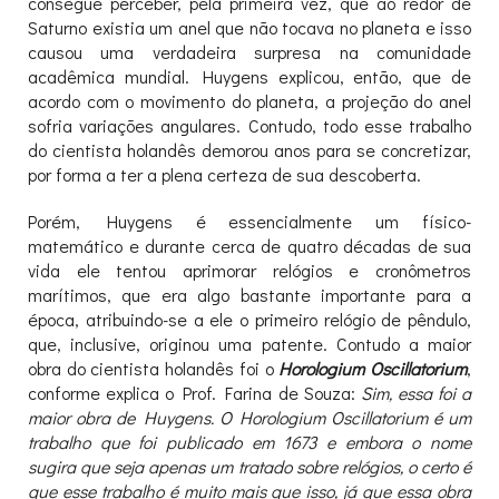
consegue perceber, pela primeira vez, que ao redor de
Saturno existia um anel que não tocava no planeta e isso
causou uma verdadeira surpresa na comunidade
acadêmica mundial. Huygens explicou, então, que de
acordo com o movimento do planeta, a projeção do anel
sofria variações angulares. Contudo, todo esse trabalho
do cientista holandês demorou anos para se concretizar,
por forma a ter a plena certeza de sua descoberta.
Porém, Huygens é essencialmente um físico-
matemático e durante cerca de quatro décadas de sua
vida ele tentou aprimorar relógios e cronômetros
marítimos, que era algo bastante importante para a
época, atribuindo-se a ele o primeiro relógio de pêndulo,
que, inclusive, originou uma patente. Contudo a maior
obra do cientista holandês foi o
Horologium Oscillatorium
,
conforme explica o Prof. Farina de Souza:
Sim, essa foi a
maior obra de Huygens. O Horologium Oscillatorium é um
trabalho que foi publicado em 1673 e embora o nome
sugira que seja apenas um tratado sobre relógios, o certo é
que esse trabalho é muito mais que isso, já que essa obra