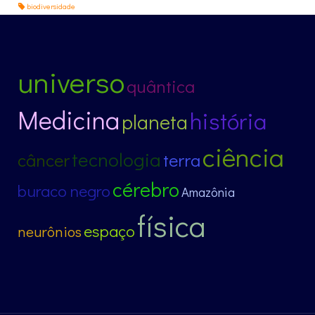
biodiversidade
universo
quântica
Medicina
história
planeta
ciência
tecnologia
câncer
terra
cérebro
buraco negro
Amazônia
física
espaço
neurônios