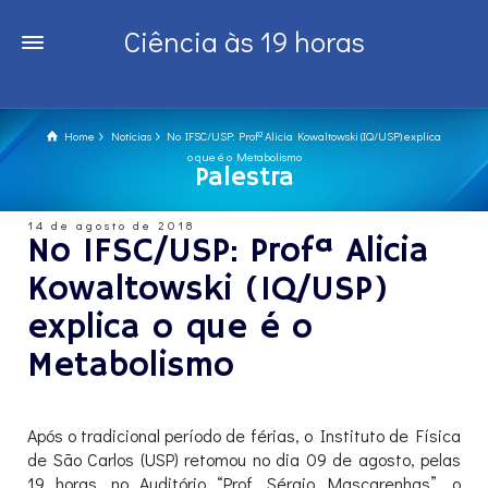
Ciência às 19 horas
Home
Notícias
No IFSC/USP: Profª Alicia Kowaltowski (IQ/USP) explica
o que é o Metabolismo
Palestra
14 de agosto de 2018
No IFSC/USP: Profª Alicia
Kowaltowski (IQ/USP)
explica o que é o
Metabolismo
Após o tradicional período de férias, o Instituto de Física
de São Carlos (USP) retomou no dia 09 de agosto, pelas
19 horas, no Auditório “Prof. Sérgio Mascarenhas”, o