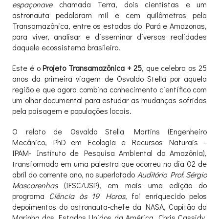
espaçonave
chamada Terra, dois cientistas e um
astronauta pedalaram mil e cem quilômetros pela
Transamazônica, entre os estados do Pará e Amazonas,
para viver, analisar e disseminar diversas realidades
daquele ecossistema brasileiro.
Este é o
Projeto Transamazônica + 25
, que celebra os 25
anos da primeira viagem de Osvaldo Stella por aquela
região e que agora combina conhecimento científico com
um olhar documental para estudar as mudanças sofridas
pela paisagem e populações locais.
O relato de Osvaldo Stella Martins (Engenheiro
Mecânico, PhD em Ecologia e Recursos Naturais –
IPAM- Instituto de Pesquisa Ambiental da Amazônia),
transformado em uma palestra que ocorreu no dia 02 de
abril do corrente ano, no superlotado
Auditório Prof. Sérgio
Mascarenhas
(IFSC/USP), em mais uma edição do
programa
Ciência às 19 Horas
, foi enriquecido pelos
depoimentos do astronauta-chefe da NASA, Capitão da
Marinha dos Estados Unidos da América, Chris Cassidy,