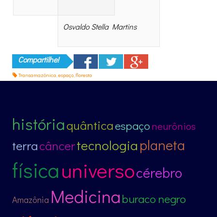
Osvaldo Stella Martins
Compartilhe!
Transamazônica
,
espaço
,
floresta
história
quântica
espaço
neurônios
planeta
tecnologia
terra
câncer
física
universo
cérebro
Medicina
buraco negro
Amazônia