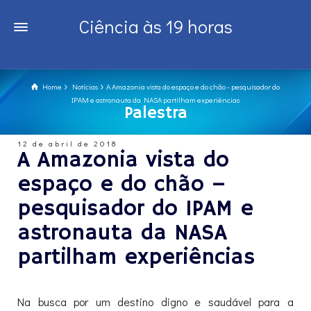
Ciência às 19 horas
Home
Notícias
A Amazonia vista do espaço e do chão - pesquisador do
IPAM e astronauta da NASA partilham experiências
Palestra
12 de abril de 2018
A Amazonia vista do
espaço e do chão –
pesquisador do IPAM e
astronauta da NASA
partilham experiências
Na busca por um destino digno e saudável para a