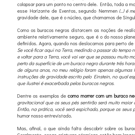
colapsar para um ponto no centro dele. Então, toda a m
esse Horizonte de Eventos, segundo Nemmen
(…) é me
gravidade dele, que é o núcleo, que chamamos de Singu
Como os buracos negros distorcem as noções de rea
ambiente relativamente seguro, que é o do nosso plan
definidos. Agora, quando nos deslocamos para perto de 
Se você ficar aqui na Terra, medindo o passar do tempo n
e voltar para a Terra, você vai ver que se passou muito 
perto da superfície de um buraco negro durante três hora
de alguns anos, no meu relógio foram apenas algumas 
instruções de gravidade escrito pelo Einstein, no qual 
que ilustrei é exacerbada pelos buracos negros.
Dentre os exemplos de
como morrer com um buraco ne
gravitacional que os seus pés sentirão será muito maior
Então, na prática, você será espichado, porque os seus
humor nosso entrevistado.
Mas, afinal, o que ainda falta descobrir sobre os bu
Geralmente, essas criaturas cósmicas estão bem longe: