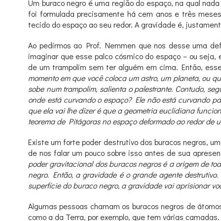
Um buraco negro é uma região do espaço, na qual nada
foi formulada precisamente há cem anos e três meses
tecido do espaço ao seu redor. A gravidade é, justament
Ao pedirmos ao Prof. Nemmen que nos desse uma definiç
imaginar que esse palco cósmico do espaço – ou seja, 
de um trampolim sem ter alguém em cima. Então, esse
momento em que você coloca um astro, um planeta, ou qu
sobe num trampolim, salienta o palestrante. Contudo, seg
onde está curvando o espaço? Ele não está curvando par
que ela vai lhe dizer é que a geometria euclidiana func
teorema de Pitágoras no espaço deformado ao redor de uma 
Existe um forte poder destrutivo dos buracos negros, 
de nos falar um pouco sobre isso antes de sua aprese
poder gravitacional dos buracos negros é a origem de tod
negro. Então, a gravidade é o grande agente destrutivo
superfície do buraco negro, a gravidade vai aprisionar v
Algumas pessoas chamam os buracos negros de átomos 
como a da Terra, por exemplo, que tem várias camadas.