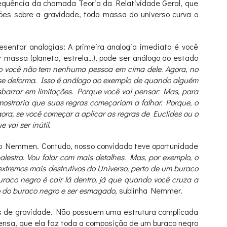
equência da chamada Teoria da Relatividade Geral, que
es sobre a gravidade, toda massa do universo curva o
esentar analogias: A primeira analogia imediata é você
 massa (planeta, estrela…), pode ser análogo ao estado
o você não tem nenhuma pessoa em cima dele. Agora, no
 se deforma. Isso é análogo ao exemplo de quando alguém
esbarrar em limitações. Porque você vai pensar: Mas, para
ostraria que suas regras começariam a falhar. Porque, o
ra, se você começar a aplicar as regras de Euclides ou o
vai ser inútil.
igo Nemmen. Contudo, nosso convidado teve oportunidade
lestra. Vou falar com mais detalhes. Mas, por exemplo, o
extremos mais destrutivos do Universo, perto de um buraco
raco negro é cair lá dentro, já que quando você cruza a
ro do buraco negro e ser esmagado
, sublinha Nemmer.
s de gravidade. Não possuem uma estrutura complicada
ensa, que ela faz toda a composição de um buraco negro