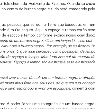
uperfície chamada Horizonte de Eventos. Quando se cruza
 no centro do buraco negro e tudo será esmagado pela
s as pessoas que estão na Terra são baseadas em um
onde é muito segura. Aqui, o espaço e tempo estão bem
es de espaço e tempo, conforme explica nosso convidado:
perto de um buraco negro e ficar um tempo lá – sem cair –
circundei o buraco negro). Por exemplo, se eu ficar muito
o alguns anos. O que você percebeu como passagem de tempo
ção de espaço e tempo. Mas tudo isso sai do manual de
ativos. Espaço e tempo são elásticos e essa elasticidade
você tiver o azar de cair em um buraco negro, a atração
erá muito mais forte nos seus pés, do que em sua cabeça.
você será espichado e virar um espaguete,
comenta com
xona é poder fazer uma fotografia de um buraco negro.
stância. É um bur
aco negro estelar e tem uma massa dez