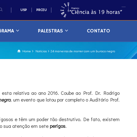
USP
PRCEU
GRAMA
PALESTRAS
CONTATO
Home
Notícias
24 maneiras de morrer com um buraco negro
esta relativa ao ano 2016. Coube ao Prof. Dr. Rodrigo
negro
, um evento que lotou por completo o Auditório Prof.
rigosos e têm um poder tão destrutivo. De fato, existem
ido sua atenção em sete
perigos
.