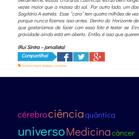
vezes maior que a massa do sol. Por outro lado, um do
Sagitário A-estrela: Esse “cara” tem quatro milhões de 
porque nunca fizemos isso antes. Dentro do Horizonte de E
que gostaríamos de fazer com essa foto é testar se Ein
gravidade ainda está em aberto. Então, é isso que querem
(Rui Sintra – jornalista)
Compartilhe!
buraco negro
,
espaço
,
universo
ciência
cérebro
quântica
universo
Medicina
câncer