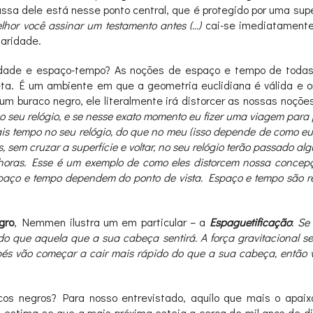
assa dele está nesse ponto central, que é protegido por uma s
lhor você assinar um testamento antes (…)
cai-se imediatamente
laridade.
lidade e espaço-tempo? As noções de espaço e tempo de toda
eta. É um ambiente em que a geometria euclidiana é válida e 
um buraco negro, ele literalmente irá distorcer as nossas noçõ
o seu relógio, e se nesse exato momento eu fizer uma viagem para 
mais tempo no seu relógio, do que no meu (isso depende de como eu 
s, sem cruzar a superfície e voltar, no seu relógio terão passad
horas. Esse é um exemplo de como eles distorcem nossa concep
espaço e tempo dependem do ponto de vista. Espaço e tempo são rel
gro
, Nemmen ilustra um em particular – a
Espaguetificação
:
Se 
 do que aquela que a sua cabeça sentirá. A força gravitacional s
 pés vão começar a cair mais rápido do que a sua cabeça, então 
racos negros? Para nosso entrevistado, aquilo que mais o apai
 estima-se que a mais próxima esteja a cerca de mil anos de di