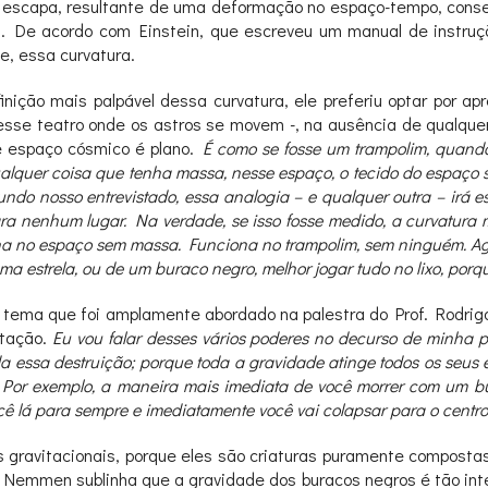
 escapa, resultante de uma deformação no espaço-tempo, cons
. De acordo com Einstein, que escreveu um manual de instruçõ
e, essa curvatura.
ão mais palpável dessa curvatura, ele preferiu optar por apr
esse teatro onde os astros se movem -, na ausência de qualquer
 espaço cósmico é plano.
É como se fosse um trampolim, quand
alquer coisa que tenha massa, nesse espaço, o tecido do espaço
undo nosso entrevistado, essa analogia – e qualquer outra – irá 
a nenhum lugar. Na verdade, se isso fosse medido, a curvatura m
iona no espaço sem massa. Funciona no trampolim, sem ninguém. Ago
estrela, ou de um buraco negro, melhor jogar tudo no lixo, porque 
um tema que foi amplamente abordado na palestra do Prof. Rodr
ntação.
Eu vou falar desses vários poderes no decurso de minha pa
a essa destruição; porque toda a gravidade atinge todos os seus 
. Por exemplo, a maneira mais imediata de você morrer com um bu
ocê lá para sempre e imediatamente você vai colapsar para o cent
gravitacionais, porque eles são criaturas puramente composta
 Nemmen sublinha que a gravidade dos buracos negros é tão int