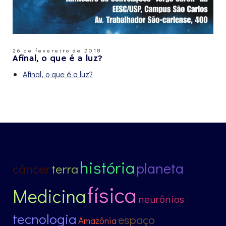
26 de fevereiro de 2018
Afinal, o que é a luz?
Afinal, o que é a luz?
história
planeta
câncer
terra
física
Medicina
neurônios
tecnologia
espaço
Amazônia