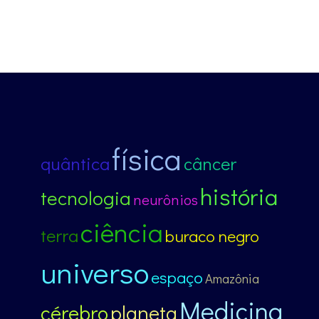
física
quântica
câncer
história
tecnologia
neurônios
ciência
terra
buraco negro
universo
espaço
Amazônia
Medicina
cérebro
planeta