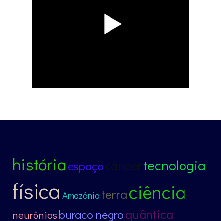
história
tecnologia
câncer
espaço
física
ciência
terra
Amazônia
quântica
buraco negro
neurônios