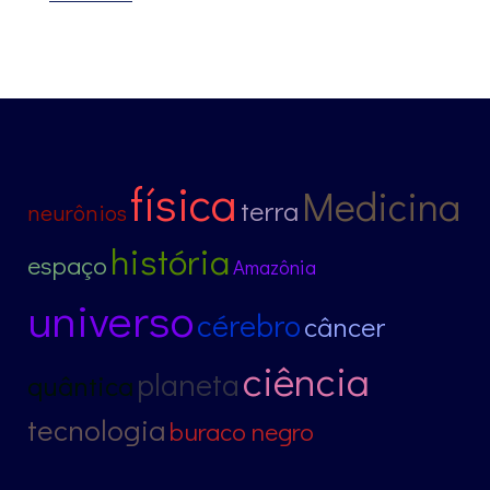
física
Medicina
terra
neurônios
história
espaço
Amazônia
universo
cérebro
câncer
ciência
planeta
quântica
tecnologia
buraco negro