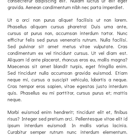
consectetur adipiscing elit. Nullam luctus ut elit eget
gravida. Aenean condimentum nibh nec porta imperdiet.
Ut a orci non purus aliquet facilisis ut non lorem.
Phasellus aliquam cursus pharetra! Duis urna ante,
cursus at purus non, accumsan interdum tortor. Nunc
efficitur felis sed purus venenatis rutrum. Nulla facilisi.
Sed pulvinar sit amet metus vitae vulputate. Cras
condimentum ex vel tincidunt cursus. Ut vel diam est.
Aliquam id ante placerat, rhoncus eros eu, mollis magna?
Maecenas sit amet blandit turpis, eget fringilla enim.
Sed tincidunt nulla accumsan gravida euismod. Etiam
neque mi, cursus a suscipit vehicula, lobortis a neque.
Cras tempor eros sapien, vitae egestas justo interdum
quis. Phasellus eu mi porttitor, cursus purus et; mattis
neque.
Morbi euismod enim hendrerit; tincidunt elit et, finibus
risus? Integer sed pretium orci. Pellentesque vitae elit id
ipsum interdum euismod! In mollis varius lacinia.
Curabitur semper rutrum nunc interdum elementum.