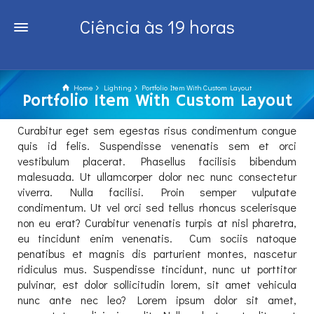
Ciência às 19 horas
Home
Lighting
Portfolio Item With Custom Layout
Portfolio Item With Custom Layout
Curabitur eget sem egestas risus condimentum congue
quis id felis. Suspendisse venenatis sem et orci
vestibulum placerat. Phasellus facilisis bibendum
malesuada. Ut ullamcorper dolor nec nunc consectetur
viverra. Nulla facilisi. Proin semper vulputate
condimentum. Ut vel orci sed tellus rhoncus scelerisque
non eu erat? Curabitur venenatis turpis at nisl pharetra,
eu tincidunt enim venenatis. Cum sociis natoque
penatibus et magnis dis parturient montes, nascetur
ridiculus mus. Suspendisse tincidunt, nunc ut porttitor
pulvinar, est dolor sollicitudin lorem, sit amet vehicula
nunc ante nec leo? Lorem ipsum dolor sit amet,